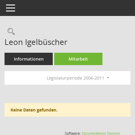
Toggle navigation
Rechercheauswahl
Leon Igelbüscher
Informationen
Mitarbeit
Legislaturperiode 2006-2011
Keine Daten gefunden.
(Wird in
Software:
Sitzungsdienst
Session