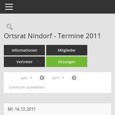
Toggle navigation
Rechercheauswahl
Ortsrat Nindorf - Termine 2011
Informationen
Mitglieder
Vertreter
Sitzungen
Jahr
2011
Gremium auswählen
MI
14.12.2011