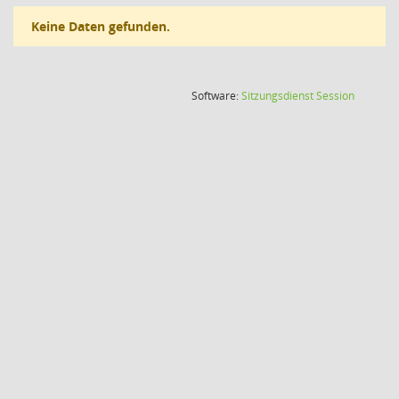
Keine Daten gefunden.
(Wird in
Software:
Sitzungsdienst
Session