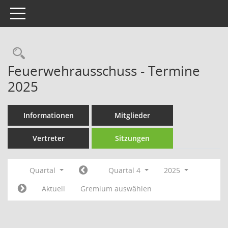
Toggle navigation
Rechercheauswahl
Feuerwehrausschuss - Termine
2025
Informationen
Mitglieder
Vertreter
Sitzungen
Quartal
Quartal 4
2025
Aktuell
Gremium auswählen