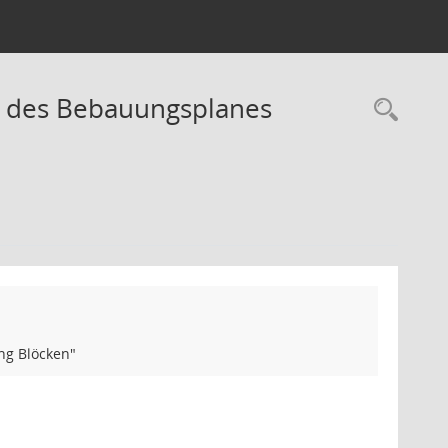
 des Bebauungsplanes
Rec
ng Blöcken"