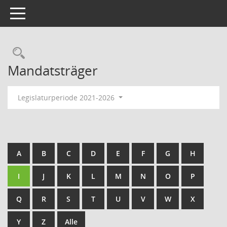
Toggle navigation
Rechercheauswahl
Mandatsträger
Legislaturperiode 2021-2026
A
B
C
D
E
F
G
H
I
J
K
L
M
N
O
P
Q
R
S
T
U
V
W
X
Y
Z
Alle