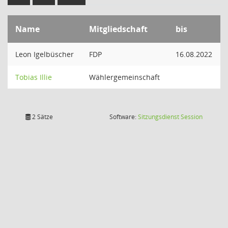
Name
Mitgliedschaft
bis
Leon Igelbüscher
FDP
16.08.2022
Tobias Illie
Wählergemeinschaft
(Wird in
2 Sätze
Software:
Sitzungsdienst
Session