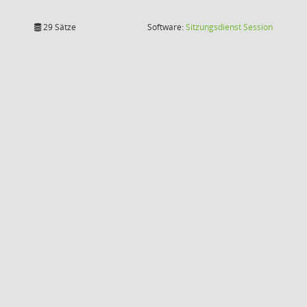
(Wird in
29 Sätze
Software:
Sitzungsdienst
Session