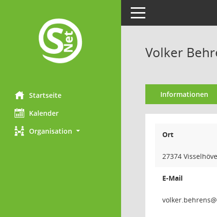
Toggle navigation
Volker Behr
Informationen
Startseite
Kalender
Organisation
Ort
27374 Visselhöv
E-Mail
snerheb