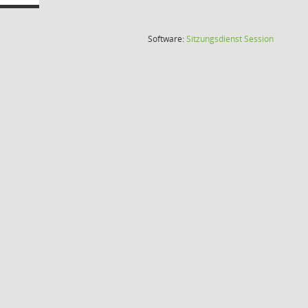
(Wird in
Software:
Sitzungsdienst
Session